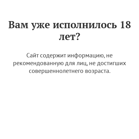
Знак «Вино России»
РУС
Вам уже исполнилось 18
лет?
Гостиницы при винодельнях
0 материалов
Сайт содержит информацию, не
рекомендованную для лиц, не достигших
совершеннолетнего возраста.
Гостиницы при винодельнях.
Кубань