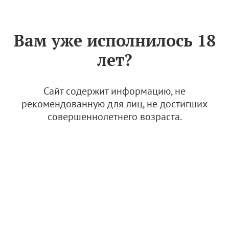
Знак «Вино России»
РУС
Вам уже исполнилось 18
ЗАО "Абрау-Дюрсо"
лет?
25 апреля 2022
Сайт содержит информацию, не
© Фото: Абрау-Дюрсо
рекомендованную для лиц, не достигших
совершеннолетнего возраста.
Удельное имение "Абрау-Дюрсо" было основано более
150 лет назад указом императора Александра II для
создания игристых и тихих вин. ГК "Абрау-Дюрсо"
является самым титулованным винодельческим
предприятием современной России — с 2011 года его
вина завоевали более 176 наград на международных
дегустационных конкурсах.
Название на китайском языке:
阿伯郎湖度假区
(ābólánghú dùjiǎ qū)