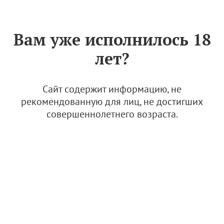
Знак «Вино России»
РУС
Вам уже исполнилось 18
Дом Шампанских вин
лет?
"Новый Свет"
4 апреля 2022
Сайт содержит информацию, не
рекомендованную для лиц, не достигших
© Фото: Дом шампанских вин "Новый Свет"
совершеннолетнего возраста.
Дом шампанских вин "Новый Свет" – уникальное
предприятие не только для Крыма и России, но и для
всего мира в целом. Старейшая винодельня, основанная
в 1878 году князем Л.С. Голицыным, создает игристые
вина исключительно по классической технологии с
выдержкой на осадке в бутылке.
Название на китайском языке:
新光酒庄
(Xīnguāng jiǔ zhuāng)