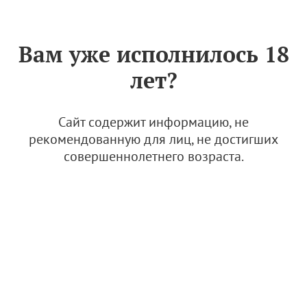
Знак «Вино России»
РУС
Вам уже исполнилось 18
Два Сердца (КФХ "Грин
лет?
Лэнд Плюс")
16 мая 2024
Сайт содержит информацию, не
рекомендованную для лиц, не достигших
© Изображение: Винодельня "Два сердца"
совершеннолетнего возраста.
Семейная винодельня “Два сердца”, расположенная в
Крыму, недалеко от Евпатории, владеет уникальным
солнечным терруаром.
Регион: Крым. Севастополь
История