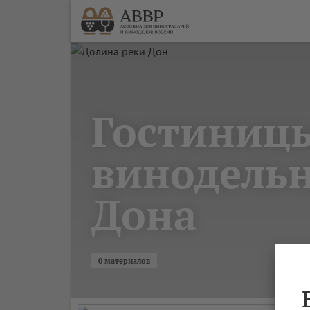
Гостиниц
винодельн
Дона
0 материалов