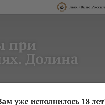
Знак «Вино России
ы при
ях. Долина
Вам уже исполнилось 18 лет