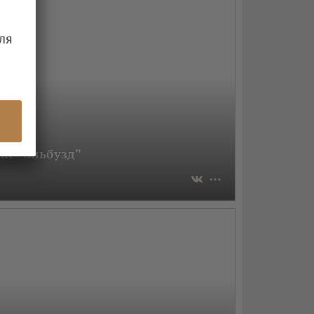
ля
кс "Эльбузд"