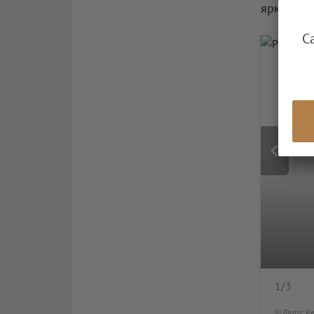
ярких га
С
1
/3
© Фото: Ре