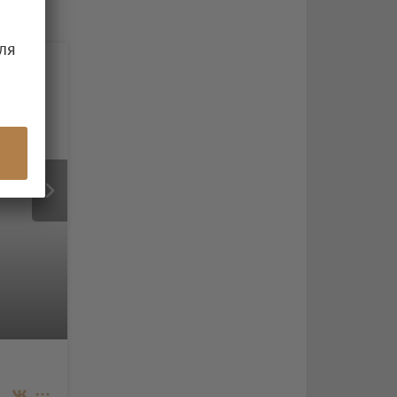
ля
2
/3
© Фото: Ресторан "Горыныч"