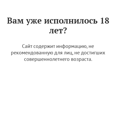
Знак «Вино России»
РУС
Вам уже исполнилось 18
лет?
Новости и медиа
99+ материалов
Сайт содержит информацию, не
Новости виноградарства и виноделия
рекомендованную для лиц, не достигших
совершеннолетнего возраста.
Юбилейный V Российский винодельческий
форум состоится 21–23 октября
Вчера, 14:18
Новости и медиа
Новости
Винодельня "Дербент Вино" примет фестиваль
современного искусства НАРМА