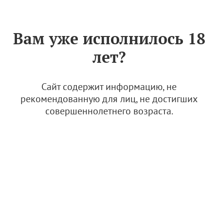
Знак «Вино России»
РУС
Вам уже исполнилось 18
Архив
лет?
Агрофирма "Южная" приступила к закладке
нового маточника подвоя
Сайт содержит информацию, не
рекомендованную для лиц, не достигших
совершеннолетнего возраста.
05.05.2026
Новости и медиа
Новости
"Ассоциация "Федеральная саморегулируемая организация виноградарей и