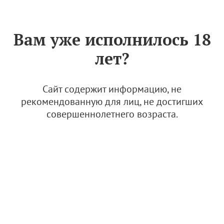
Знак «Вино России»
РУС
Вам уже исполнилось 18
Архив
лет?
Инновационное бондарное производство:
АВВР посетила "Лабораторию дуба"
Сайт содержит информацию, не
рекомендованную для лиц, не достигших
совершеннолетнего возраста.
29.04.2026
Новости и медиа
Новости
Состоялось первое заседание Совета малых
виноградарей и виноделов АВВР