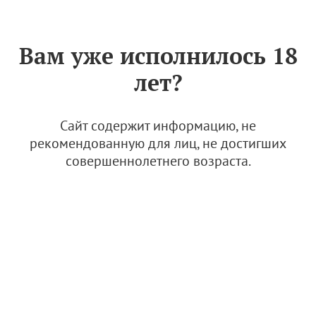
Знак «Вино России»
РУС
Вам уже исполнилось 18
Архив
лет?
Винодельни Кубани приняли полмиллиона
туристов с начала года
Сайт содержит информацию, не
рекомендованную для лиц, не достигших
совершеннолетнего возраста.
5 декабря 2025, 17:59
Новости
Организаторы "Молодой лозы" готовят
насыщенную программу