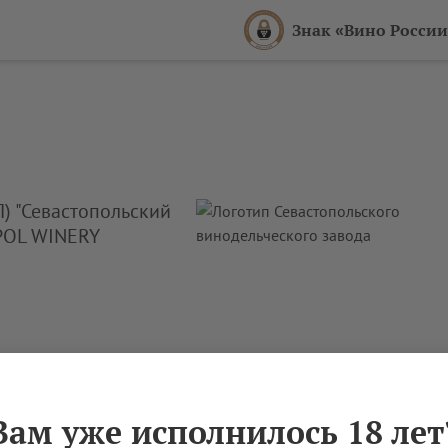
Знак «Вино России
) "Севастопольский
POL WINERY
Вам уже исполнилось 18 лет