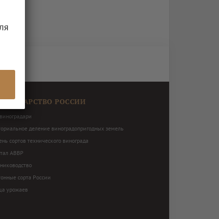
ля
ОГРАДАРСТВО РОССИИ
виноградари
ториальное деление виноградопригодных земель
нь сортов технического винограда
ртал АВВР
ниководство
тонные сорта России
ца урожаев