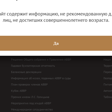
айт содержит информацию, не рекомендованную д
лиц, не достигших совершеннолетнего возраста.
Да
ДЕЯТЕЛЬНОСТЬ АВВР
ВИН
Решения Общего собрания и Правления АВВР
Наши 
Годовая бухгалтерская отчетность
Терри
Балансные декларации
Перече
Информация об исках, поданных АВВР в суды
Геопо
План проверок членов АВВР
Питом
Кубок АВВР
Автох
Премия имени Л.С. Голицына
Табли
Мероприятия под эгидой АВВР
Международное сотрудничество