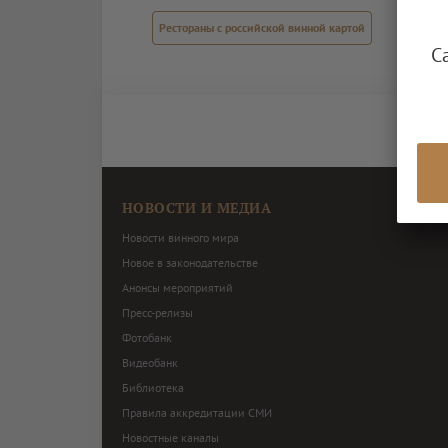
Рестораны с российской винной картой
С
НОВОСТИ И МЕДИА
Новости винного мира
Новое в законодательстве
Анонсы мероприятий
Пресс-релизы
Фотобанк
Видеобанк
Библиотека
Правила аккредитации СМИ
Новостные каналы