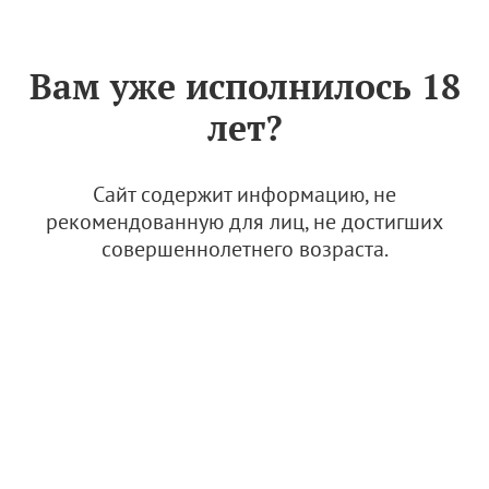
Знак «Вино России»
РУС
Вам уже исполнилось 18
Архив
лет?
Интервью с исследователем: Александр
Аверьянов. Экспедиция по формированию базы
образцов
Сайт содержит информацию, не
10 января 2025, 17:52
рекомендованную для лиц, не достигших
совершеннолетнего возраста.
Интервью
"Ассоциация "Федеральная саморегулируемая организация виноградарей и
виноделов России" (АВВР)
119021
Россия, г. Москва
Зубовский бульвар д. 4, стр.1, эт. 5, пом. 145А, 145Б, 146, 147
Адрес для почтового отправления:
119021, г. Москва, а/я 59
или
119021, Россия, г. Москва, Зубовский бульвар д. 4, стр.1, ком. 514
Тел.:
8 495 147-04-71
E-mail:
info@rvwa.ru"